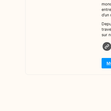
monde
entr
d’un
Depui
trave
sur 
M