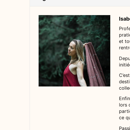
Isa
Prof
prati
et to
rent
Depui
initi
C’est
desti
colle
Enfin
lors
parti
ce qu
Passi