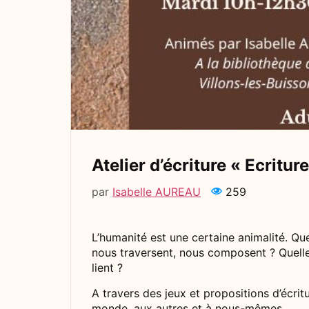
Atelier d’écriture « Ecritu
par
Isabelle AUREAU
259
L’humanité est une certaine animalité. Que
nous traversent, nous composent ? Quelles
lient ?
A travers des jeux et propositions d’écrit
monde, aux autres et à nous-mêmes.