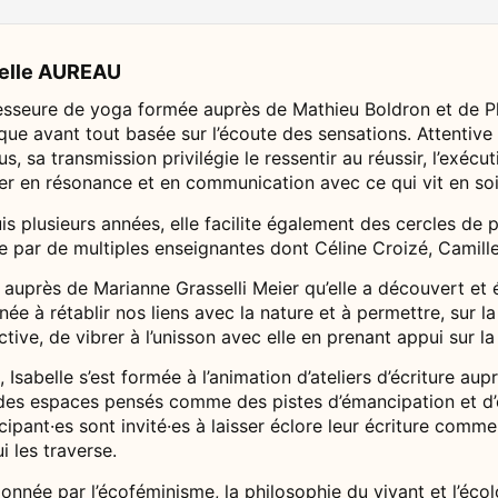
belle AUREAU
esseure de yoga formée auprès de Mathieu Boldron et de Phi
que avant tout basée sur l’écoute des sensations. Attentive
us, sa transmission privilégie le ressentir au réussir, l’exé
rer en résonance et en communication avec ce qui vit en soi
s plusieurs années, elle facilite également des cercles de p
ée par de multiples enseignantes dont Céline Croizé, Camil
 auprès de Marianne Grasselli Meier qu’elle a découvert et
née à rétablir nos liens avec la nature et à permettre, sur la
ctive, de vibrer à l’unisson avec elle en prenant appui sur
, Isabelle s’est formée à l’animation d’ateliers d’écriture a
 des espaces pensés comme des pistes d’émancipation et d’
cipant·es sont invité·es à laisser éclore leur écriture comm
i les traverse.
onnée par l’écoféminisme, la philosophie du vivant et l’éco