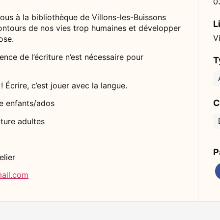
0
ous à la bibliothèque de Villons-les-Buissons
L
ontours de nos vies trop humaines et développer
V
ose.
nce de l’écriture n’est nécessaire pour
T
! Écrire, c’est jouer avec la langue.
C
re enfants/ados
iture adultes
P
elier
mail.com