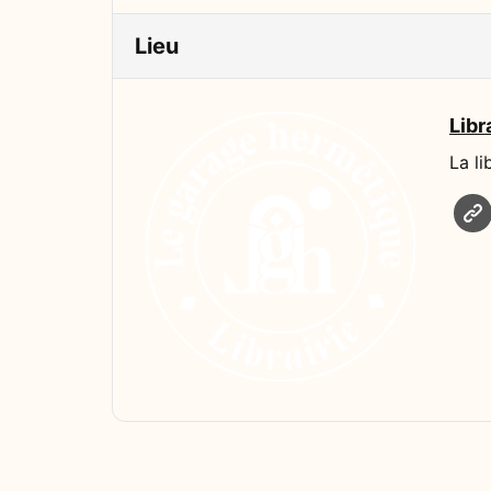
Lieu
Libr
La l