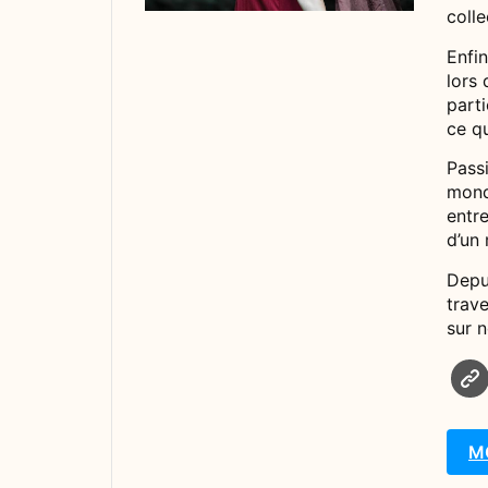
colle
Enfin
lors
parti
ce qu
Passi
monde
entr
d’un
Depui
trave
sur 
M