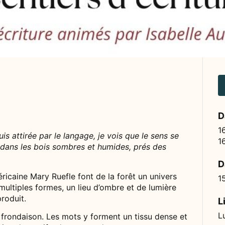
D
1
s attirée par le langage, je vois que le sens se
1
it dans les bois sombres et humides, prés des
D
icaine Mary Ruefle font de la forêt un univers
1
ultiples formes, un lieu d’ombre et de lumière
produit.
L
L
a frondaison. Les mots y forment un tissu dense et