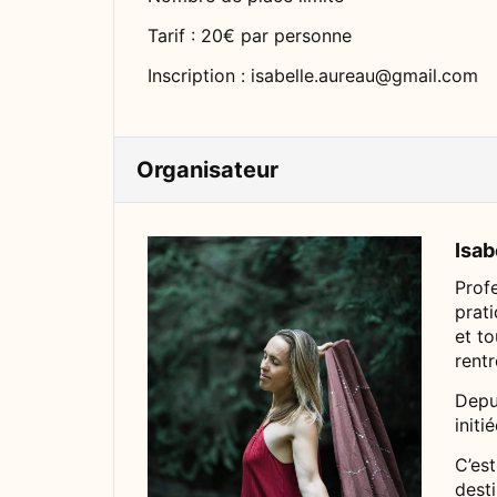
Tarif : 20€ par personne
Inscription : isabelle.aureau@gmail.com
Organisateur
Isa
Prof
prati
et to
rent
Depui
initi
C’est
desti